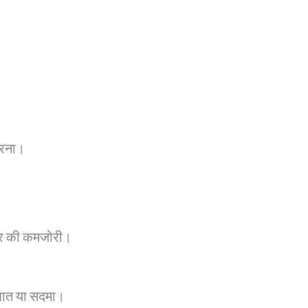
करना।
रीर की कमजोरी।
घात या सदमा।