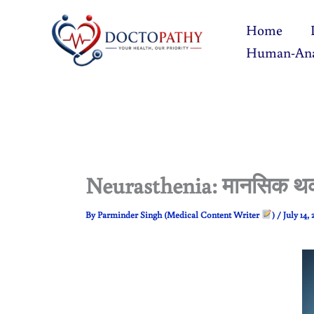
Skip
Home
to
Human-An
content
Neurasthenia: मानसिक थ
By
Parminder Singh (Medical Content Writer
)
/
July 14,